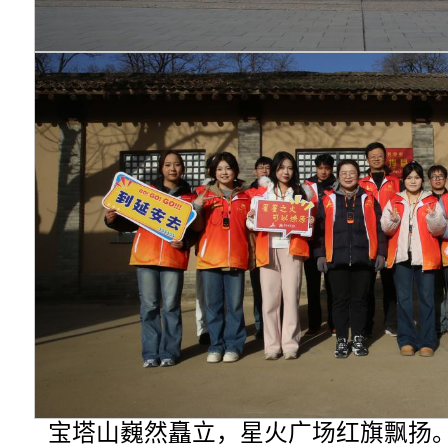
宝塔山巍然矗立，星火广场红旗飘扬