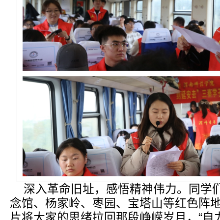
深入革命旧址，感悟精神伟力。同学
念馆、杨家岭、枣园、宝塔山等红色阵
片将大家的思绪拉回那段峥嵘岁月，“自