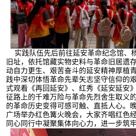
实践队伍先后前往延安革命纪念馆、
旧址，依托馆藏实物史料与革命旧居遗
动自力更生、艰苦奋斗的延安精神厚植
践中深切体悟革命先辈矢志坚守信仰的
式观看《再回延安》、红秀《延安延安
征路上的千难万险与革命先烈舍生取义
的革命历史变得可感可触、直抵人心。晚
广场举办红色篝火晚会，大家齐唱红色
同心同行中凝聚集体向心力，进一步筑