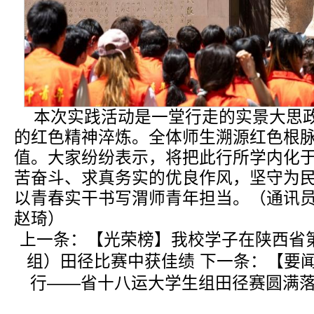
本次实践活动是一堂行走的实景大思
的红色精神淬炼。全体师生溯源红色根
值。大家纷纷表示，将把此行所学内化
苦奋斗、求真务实的优良作风，坚守为
以青春实干书写渭师青年担当。（通讯员 
赵琦）
上一条：
【光荣榜】我校学子在陕西省
组）田径比赛中获佳绩
下一条：
【要
行——省十八运大学生组田径赛圆满落