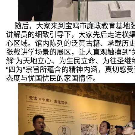
随后，大家来到宝鸡市廉政教育基地
讲解员的细致引导下，大家先后走进横
心区域。馆内陈列的泛黄古籍、承载历
张载讲学场景的展区，让人直观触摸到“
解“为天地立心、为生民立命、为往圣继
“四为”宗旨所蕴含的精神内涵，真切感
态度与忧国忧民的家国情怀。