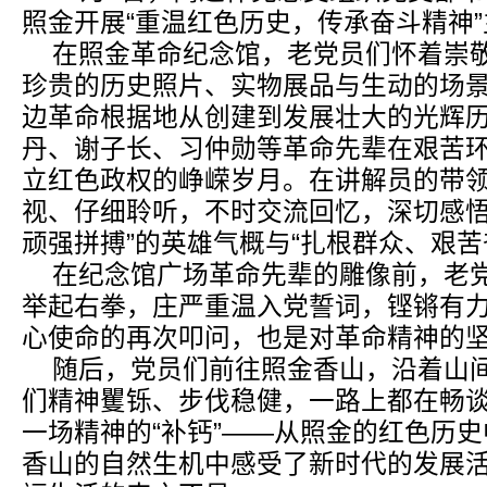
照金开展“重温红色历史，传承奋斗精神
在照金革命纪念馆，老党员们怀着崇
珍贵的历史照片、实物展品与生动的场
边革命根据地从创建到发展壮大的光辉
丹、谢子长、习仲勋等革命先辈在艰苦
立红色政权的峥嵘岁月。在讲解员的带
视、仔细聆听，不时交流回忆，深切感悟
顽强拼搏”的英雄气概与“扎根群众、艰苦
在纪念馆广场革命先辈的雕像前，老
举起右拳，庄严重温入党誓词，铿锵有
心使命的再次叩问，也是对革命精神的
随后，党员们前往照金香山，沿着山
们精神矍铄、步伐稳健，一路上都在畅
一场精神的“补钙”——从照金的红色历
香山的自然生机中感受了新时代的发展