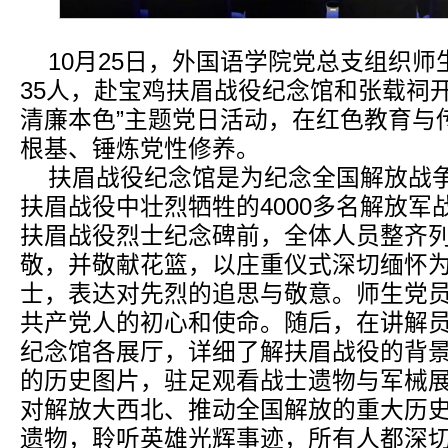
10月25日，外国语学院党总支组织
35人，赴宝鸡扶眉战役纪念馆和张载祠
清廉本色”主题党日活动，在红色教育与
根基、锤炼党性修养。
扶眉战役纪念馆是为纪念全国解放战
扶眉战役中壮烈牺牲的4000多名解放
扶眉战役烈士纪念碑前，全体人员整齐
敬，并敬献花篮，以庄重仪式深切缅怀
士，表达对先烈的追思与敬意。师生党
共产党人的初心和使命。随后，在讲解
纪念馆各展厅，详细了解扶眉战役的背
的历史图片，驻足观看战士遗物与军械
对解放大西北、推动全国解放的重大历
遗物，聆听英雄光辉事迹，所有人都深