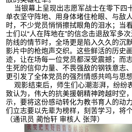
当银幕上呈现出志愿军战士在零下四
单衣坚守阵地、用身体堵住枪眼、与敌
时，不少党员悄悄擦拭眼角的泪水；当
士们以“人在阵地在”的信念击退敌军多
防线的情节时，全场更是陷入久久的沉
影片中的枪炮声交织。这些鲜活的历史
迹，让在场每一位党员都深受震撼；而
生死的信仰力量、不畏强敌的钢铁意志
更引发了全体党员的强烈情感共鸣与思
观影结束后，师生们心潮澎湃，纷纷
致认为，伟大的抗美援朝精神跨越时空
示，要将这份感动转化为教书育人的动
们立志要以先辈为榜样，刻苦学习，将
（通讯员 蔺怡轩 审核人 张萍）