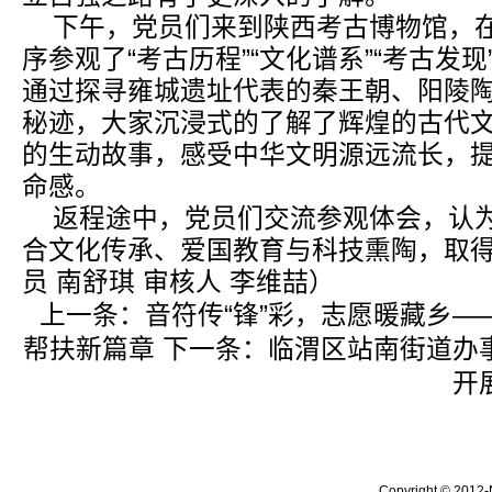
下午，党员们来到陕西考古博物馆，
序参观了“考古历程”“文化谱系”“考古发现
通过探寻雍城遗址代表的秦王朝、阳陵
秘迹，大家沉浸式的了解了辉煌的古代
的生动故事，感受中华文明源远流长，
命感。
返程途中，党员们交流参观体会，认
合文化传承、爱国教育与科技熏陶，取
员 南舒琪 审核人 李维喆）
上一条：
音符传“锋”彩，志愿暖藏乡
帮扶新篇章
下一条：
临渭区站南街道办
开
Copyright © 