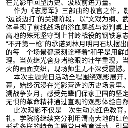
在光影中回望历史、汲取前进力量。
作为《志愿军》三部曲的收官之作，
“边谈边打”的关键阶段，以“文戏为纲、
体呈现了前线战场的浴血鏖战与谈判桌
高地的殊死坚守到上甘岭战役的钢铁意
“不开第一枪”的承诺到林月明用石块摆
的每一个场景都深刻诠释着“和平是用鲜
理。当黄继光舍身堵枪眼的壮举重现，
火的画面交织，现场师生无不深受震撼
本次主题党日活动全程围绕观影展开
幕，始终沉浸在光影营造的历史场景里
溯战争岁月，感受先辈们保家卫国的坚
无惧的革命精神通过直观的观影体验自
此次观影不仅是一次生动的红色教育
礼。学院将继续充分利用渭南大地的红
形式多样的特色主题党日教育活动，引