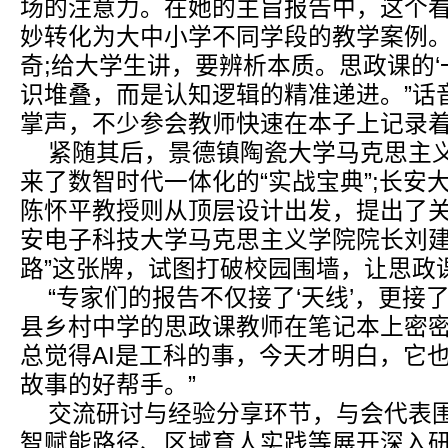
场的注意力。在她的主旨报告中，这个
妙转化为大中小学不同学段的教学案例。
奇;给大学生讲，要辨析本质。思政课的‘
识堆叠，而是认知逻辑的精准递进。”话
掌声，不少参会教师快速在本子上记录着
紧随其后，景德镇陶瓷大学马克思主
来了数智时代一体化的“实战宝典”;长安
陈怀平教授则从顶层设计出发，提出了关于
安电子科技大学马克思主义学院院长刘建
路”这张牌，试图打破校园围墙，让思政课
“专家们的报告不仅接了‘天线’，更接了
县乡村中学的思政课教师在笔记本上密密
总觉得AI是工科的事，今天才明白，它
故事的好帮手。”
交流研讨与经验分享环节，与会代表
智赋能路径、区域育人实践等展开深入