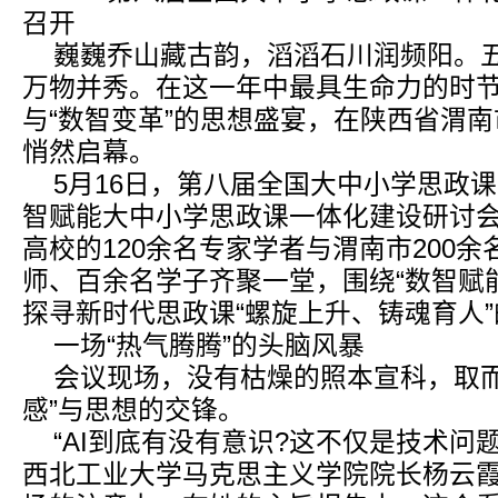
召开
巍巍乔山藏古韵，滔滔石川润频阳。
万物并秀。在这一年中最具生命力的时节
与“数智变革”的思想盛宴，在陕西省渭
悄然启幕。
5月16日，第八届全国大中小学思政
智赋能大中小学思政课一体化建设研讨
高校的120余名专家学者与渭南市200
师、百余名学子齐聚一堂，围绕“数智赋
探寻新时代思政课“螺旋上升、铸魂育人
一场“热气腾腾”的头脑风暴
会议现场，没有枯燥的照本宣科，取而
感”与思想的交锋。
“AI到底有没有意识?这不仅是技术问
西北工业大学马克思主义学院院长杨云