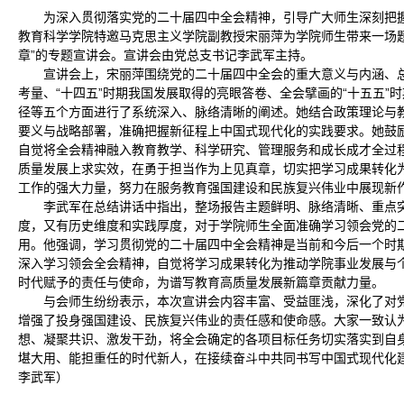
为深入贯彻落实党的二十届四中全会精神，引导广大师生深刻把握
教育科学学院特邀马克思主义学院副教授宋丽萍为学院师生带来一场
章”的专题宣讲会。宣讲会由党总支书记李武军主持。
宣讲会上，宋丽萍围绕党的二十届四中全会的重大意义与内涵、总
考量、“十四五”时期我国发展取得的亮眼答卷、全会擘画的“十五五”
径等五个方面进行了系统深入、脉络清晰的阐述。她结合政策理论与
要义与战略部署，准确把握新征程上中国式现代化的实践要求。她鼓
自觉将全会精神融入教育教学、科学研究、管理服务和成长成才全过
质量发展上求实效，在勇于担当作为上见真章，切实把学习成果转化
工作的强大力量，努力在服务教育强国建设和民族复兴伟业中展现新
李武军在总结讲话中指出，整场报告主题鲜明、脉络清晰、重点
度，又有历史维度和实践厚度，对于学院师生全面准确学习领会党的
用。他强调，学习贯彻党的二十届四中全会精神是当前和今后一个时
深入学习领会全会精神，自觉将学习成果转化为推动学院事业发展与
时代赋予的责任与使命，为谱写教育高质量发展新篇章贡献力量。
与会师生纷纷表示，本次宣讲会内容丰富、受益匪浅，深化了对
增强了投身强国建设、民族复兴伟业的责任感和使命感。大家一致认
想、凝聚共识、激发干劲，将全会确定的各项目标任务切实落实到自
堪大用、能担重任的时代新人，在接续奋斗中共同书写中国式现代化建
李武军）